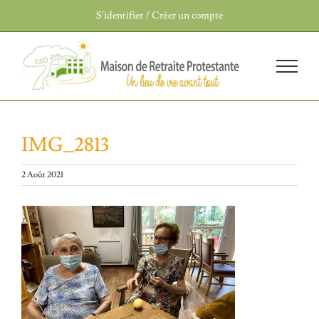
Passer
S’identifier / Créer un compte
au
contenu
IMG_2813
2 Août 2021