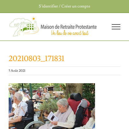
Passer
S’identifier / Créer un compte
au
contenu
20210803_171831
5 Août 2021