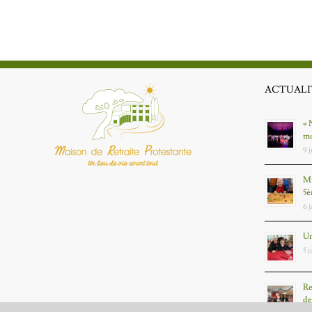
ACTUALI
« 
mo
9 
Mm
5è
6 
Un
5 
Re
de