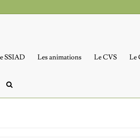
e SSIAD
Les animations
Le CVS
Le 