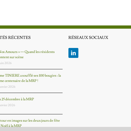
TÉS RÉCENTES
RÉSEAUX SOCIAUX
Nos Amours » — Quand les résidents
ntent sur scène
juin 2026
e TINIERE a soufflé ses 100 bougies : la
me centenaire de la MRP !
janvier 2026
 25 décembre à la MRP
janvier 2026
tour en images sur les deux jours de fête
 Noël à la MRP