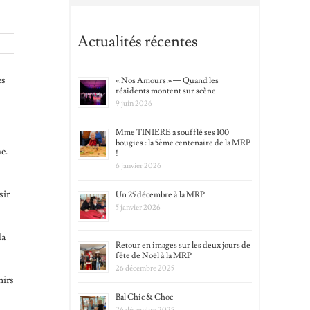
Actualités récentes
es
« Nos Amours » — Quand les
résidents montent sur scène
9 juin 2026
Mme TINIERE a soufflé ses 100
bougies : la 5ème centenaire de la MRP
e.
!
6 janvier 2026
sir
Un 25 décembre à la MRP
5 janvier 2026
la
Retour en images sur les deux jours de
fête de Noël à la MRP
26 décembre 2025
nirs
Bal Chic & Choc
26 décembre 2025