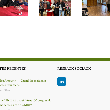
Retour en images
sur les deux jours
Concert Piano-
de fête de Noël à
Violon
la MRP
TÉS RÉCENTES
RÉSEAUX SOCIAUX
Nos Amours » — Quand les résidents
ntent sur scène
juin 2026
e TINIERE a soufflé ses 100 bougies : la
me centenaire de la MRP !
janvier 2026