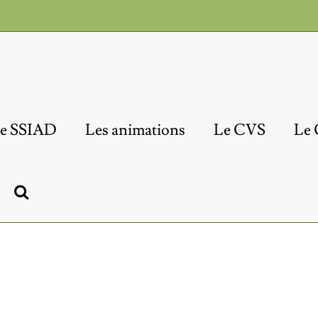
e SSIAD
Les animations
Le CVS
Le 