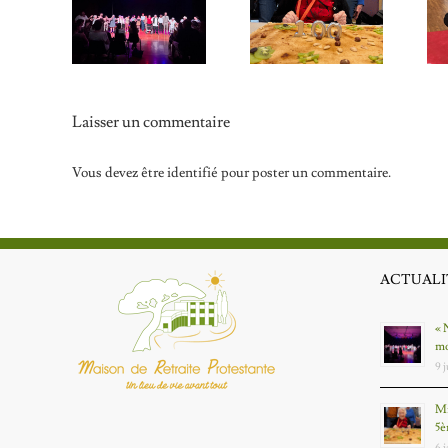
Amours »
Mme TINIERE a
and les
soufflé ses 100
Un 25 décembre à
idents
bougies : la 5ème
la MRP
ent sur
centenaire de la
cène
MRP !
Laisser un commentaire
Vous devez être
identifié
pour poster un commentaire.
ACTUALI
« 
mo
9 
Mm
5è
6 