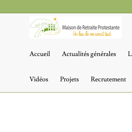
Passer
au
contenu
Accueil
Actualités générales
L
Vidéos
Projets
Recrutement
Bal Chic & Choc