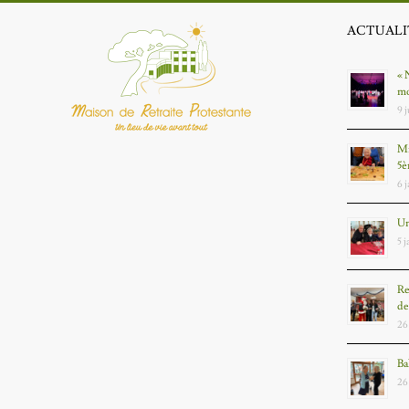
ACTUALI
« 
mo
9 
Mm
5è
6 
Un
5 
Re
de
26
Ba
26