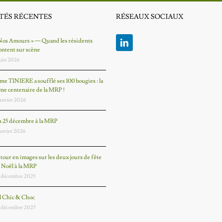
TÉS RÉCENTES
RÉSEAUX SOCIAUX
Nos Amours » — Quand les résidents
ntent sur scène
juin 2026
e TINIERE a soufflé ses 100 bougies : la
me centenaire de la MRP !
janvier 2026
 25 décembre à la MRP
janvier 2026
tour en images sur les deux jours de fête
 Noël à la MRP
 décembre 2025
l Chic & Choc
 décembre 2025