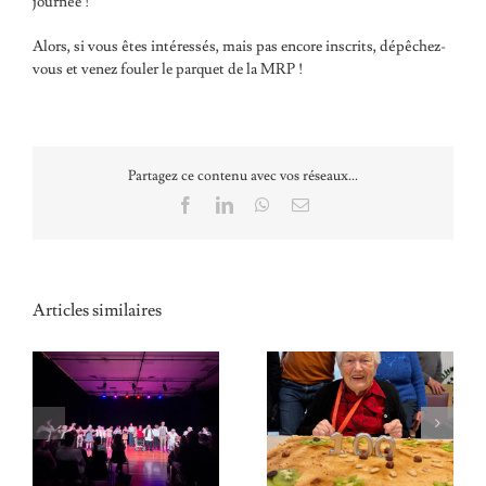
journée !
Alors, si vous êtes intéressés, mais pas encore inscrits, dépêchez-
vous et venez fouler le parquet de la MRP !
Partagez ce contenu avec vos réseaux...
Facebook
LinkedIn
WhatsApp
Email
Articles similaires
Mme TINIERE a
Un 25 décembre à la
soufflé ses 100 bougies :
MRP
la 5ème centenaire de la
MRP !