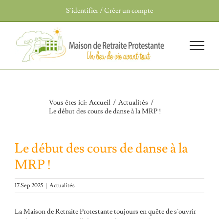
Passer
S’identifier / Créer un compte
au
contenu
Le début des cours de
danse à la MRP !
Vous êtes ici
:
Accueil
/
Actualités
/
Le début des cours de danse à la MRP !
Le début des cours de danse à la
MRP !
17 Sep 2025
|
Actualités
La
Maison de Retraite Protestante
toujours en quête de s’ouvrir